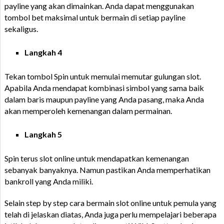
payline yang akan dimainkan. Anda dapat menggunakan
tombol bet maksimal untuk bermain di setiap payline
sekaligus.
Langkah 4
Tekan tombol Spin untuk memulai memutar gulungan slot.
Apabila Anda mendapat kombinasi simbol yang sama baik
dalam baris maupun payline yang Anda pasang, maka Anda
akan memperoleh kemenangan dalam permainan.
Langkah 5
Spin terus slot online untuk mendapatkan kemenangan
sebanyak banyaknya. Namun pastikan Anda memperhatikan
bankroll yang Anda miliki.
Selain step by step cara bermain slot online untuk pemula yang
telah di jelaskan diatas, Anda juga perlu mempelajari beberapa