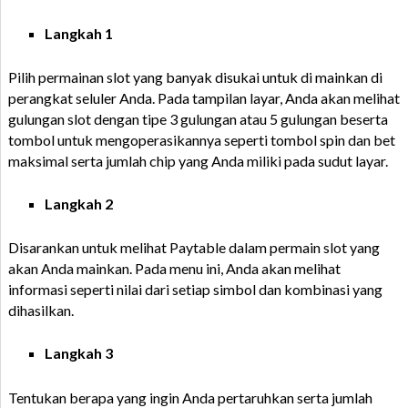
Langkah 1
Pilih permainan slot yang banyak disukai untuk di mainkan di
perangkat seluler Anda. Pada tampilan layar, Anda akan melihat
gulungan slot dengan tipe 3 gulungan atau 5 gulungan beserta
tombol untuk mengoperasikannya seperti tombol spin dan bet
maksimal serta jumlah chip yang Anda miliki pada sudut layar.
Langkah 2
Disarankan untuk melihat Paytable dalam permain slot yang
akan Anda mainkan. Pada menu ini, Anda akan melihat
informasi seperti nilai dari setiap simbol dan kombinasi yang
dihasilkan.
Langkah 3
Tentukan berapa yang ingin Anda pertaruhkan serta jumlah