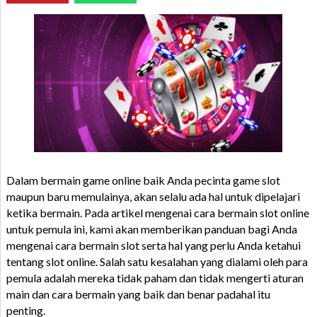
Dalam bermain game online baik Anda pecinta game slot
maupun baru memulainya, akan selalu ada hal untuk dipelajari
ketika bermain. Pada artikel mengenai cara bermain slot online
untuk pemula ini, kami akan memberikan panduan bagi Anda
mengenai cara bermain slot serta hal yang perlu Anda ketahui
tentang slot online. Salah satu kesalahan yang dialami oleh para
pemula adalah mereka tidak paham dan tidak mengerti aturan
main dan cara bermain yang baik dan benar padahal itu
penting.