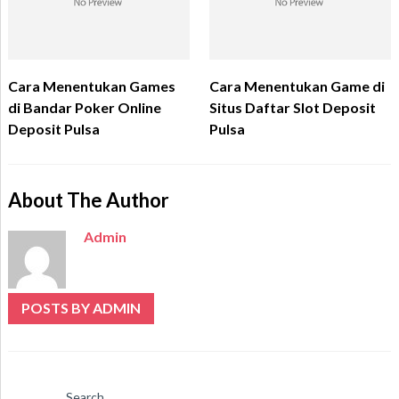
Cara Menentukan Games
Cara Menentukan Game di
di Bandar Poker Online
Situs Daftar Slot Deposit
Deposit Pulsa
Pulsa
About The Author
Admin
POSTS BY ADMIN
Search