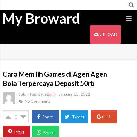
My Broward
UPLOAD
Cara Memilih Games di Agen Agen
Bola Terpercaya Deposit 50rb
Submitted By:
admin
January 15, 2022
No Comments
0
Share
Tweet
+1
Pin It
Share