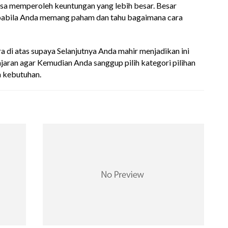
a memperoleh keuntungan yang lebih besar. Besar
pabila Anda memang paham dan tahu bagaimana cara
 di atas supaya Selanjutnya Anda mahir menjadikan ini
jaran agar Kemudian Anda sanggup pilih kategori pilihan
 kebutuhan.