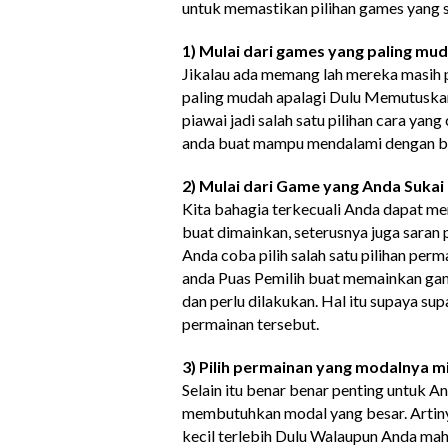
untuk memastikan pilihan games yang s
1) Mulai dari games yang paling mu
Jikalau ada memang lah mereka masih 
paling mudah apalagi Dulu Memutuska
piawai jadi salah satu pilihan cara y
anda buat mampu mendalami dengan bai
2) Mulai dari Game yang Anda Sukai
Kita bahagia terkecuali Anda dapat me
buat dimainkan, seterusnya juga saran 
Anda coba pilih salah satu pilihan pe
anda Puas Pemilih buat memainkan ga
dan perlu dilakukan. Hal itu supaya 
permainan tersebut.
3) Pilih permainan yang modalnya 
Selain itu benar benar penting untuk A
membutuhkan modal yang besar. Artiny
kecil terlebih Dulu Walaupun Anda mah