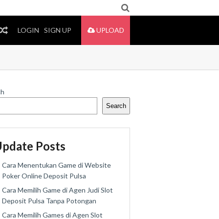
LOGIN
SIGN UP
UPLOAD
ch
Search
pdate Posts
Cara Menentukan Game di Website
Poker Online Deposit Pulsa
Cara Memilih Game di Agen Judi Slot
Deposit Pulsa Tanpa Potongan
Cara Memilih Games di Agen Slot