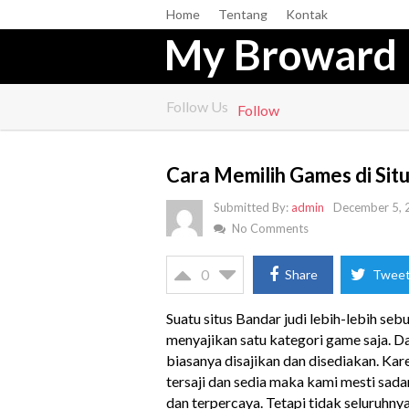
Home
Tentang
Kontak
My Broward
Follow Us
Follow
Cara Memilih Games di Situ
Submitted By:
admin
December 5, 
No Comments
0
Share
Twee
Suatu situs Bandar judi lebih-lebih se
menyajikan satu kategori game saja. Da
biasanya disajikan dan disediakan. Ka
tersaji dan sedia maka kami mesti sadar
dan terpercaya. Tetapi tidak seluruhn