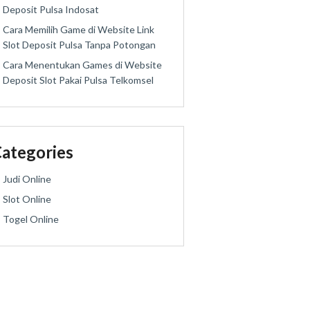
Deposit Pulsa Indosat
Cara Memilih Game di Website Link
Slot Deposit Pulsa Tanpa Potongan
Cara Menentukan Games di Website
Deposit Slot Pakai Pulsa Telkomsel
ategories
Judi Online
Slot Online
Togel Online