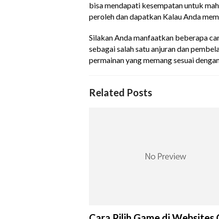
bisa mendapati kesempatan untuk mahir
peroleh dan dapatkan Kalau Anda mem
Silakan Anda manfaatkan beberapa cara
sebagai salah satu anjuran dan pembela
permainan yang memang sesuai dengan
Related Posts
Cara Pilih Game di Websites