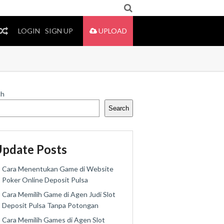
LOGIN
SIGN UP
UPLOAD
ch
Search
pdate Posts
Cara Menentukan Game di Website
Poker Online Deposit Pulsa
Cara Memilih Game di Agen Judi Slot
Deposit Pulsa Tanpa Potongan
Cara Memilih Games di Agen Slot