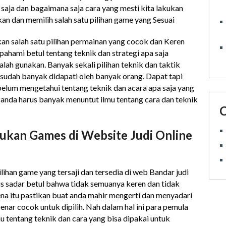
saja dan bagaimana saja cara yang mesti kita lakukan
an dan memilih salah satu pilihan game yang Sesuai
an salah satu pilihan permainan yang cocok dan Keren
pahami betul tentang teknik dan strategi apa saja
ah gunakan. Banyak sekali pilihan teknik dan taktik
 sudah banyak didapati oleh banyak orang. Dapat tapi
elum mengetahui tentang teknik dan acara apa saja yang
u anda harus banyak menuntut ilmu tentang cara dan teknik
C
kan Games di Website Judi Online
lihan game yang tersaji dan tersedia di web Bandar judi
rus sadar betul bahwa tidak semuanya keren dan tidak
na itu pastikan buat anda mahir mengerti dan menyadari
enar cocok untuk dipilih. Nah dalam hal ini para pemula
u tentang teknik dan cara yang bisa dipakai untuk