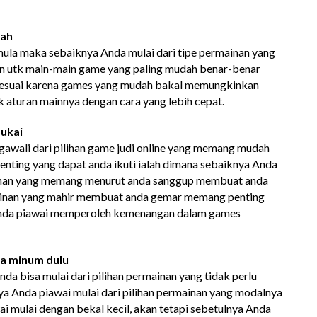
dah
ula maka sebaiknya Anda mulai dari tipe permainan yang
n utk main-main game yang paling mudah benar-benar
ng sesuai karena games yang mudah bakal memungkinkan
 aturan mainnya dengan cara yang lebih cepat.
Sukai
awali dari pilihan game judi online yang memang mudah
 penting yang dapat anda ikuti ialah dimana sebaiknya Anda
mainan yang memang menurut anda sanggup membuat anda
ainan yang mahir membuat anda gemar memang penting
ar Anda piawai memperoleh kemenangan dalam games
ya minum dulu
nda bisa mulai dari pilihan permainan yang tidak perlu
a Anda piawai mulai dari pilihan permainan yang modalnya
ai mulai dengan bekal kecil, akan tetapi sebetulnya Anda