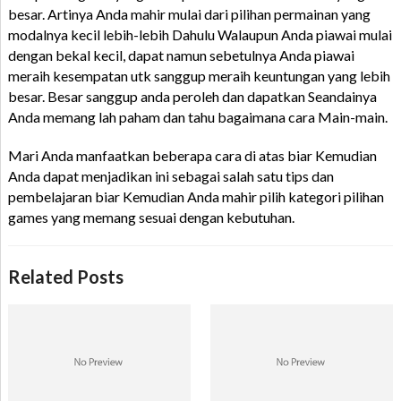
besar. Artinya Anda mahir mulai dari pilihan permainan yang
modalnya kecil lebih-lebih Dahulu Walaupun Anda piawai mulai
dengan bekal kecil, dapat namun sebetulnya Anda piawai
meraih kesempatan utk sanggup meraih keuntungan yang lebih
besar. Besar sanggup anda peroleh dan dapatkan Seandainya
Anda memang lah paham dan tahu bagaimana cara Main-main.
Mari Anda manfaatkan beberapa cara di atas biar Kemudian
Anda dapat menjadikan ini sebagai salah satu tips dan
pembelajaran biar Kemudian Anda mahir pilih kategori pilihan
games yang memang sesuai dengan kebutuhan.
Related Posts