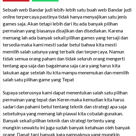
Sebuah web Bandar judi lebih-lebih satu buah web Bandar judi
online terpercaya pastinya tidak hanya menyajikan satu jenis
games saja. Akan tetapi lebih dari itu ada banyak pilihan
permainan yang biasanya disajikan dan disediakan. Karena
memang lah ada banyak sekali pilihan games yang tersaji dan
tersedia maka kami mesti sadar betul bahwa kita mesti
memilih salah satunya yang terbaik dan terpercaya. Namun
tidak semua orang paham dan tidak seluruh orang mengerti
tentang apa saja dan bagaimana saja cara yang harus kita
lakukan agar setelah itu kita mampu menemukan dan memilih
salah satu pilihan game yang Tepat
Supaya seterusnya kami dapat menentukan salah satu pilihan
permainan yang tepat dan Keren maka kemudian kita harus
sadari dan pahami betul tentang teknik dan strategi apa saja
sebetulnya yang memang lah piawai kita cobalah gunakan.
Banyak sekali pilihan teknik dan strategi tertentu yang
mungkin sewaktu ini juga sudah banyak ketahuan oleh banyak
orang. Dapat tapi banyak juga nampaknya yang mungkin