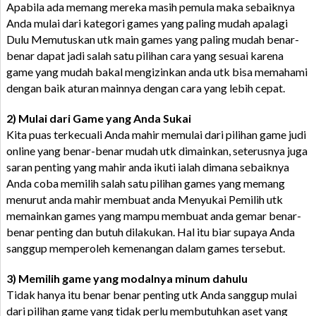
Apabila ada memang mereka masih pemula maka sebaiknya
Anda mulai dari kategori games yang paling mudah apalagi
Dulu Memutuskan utk main games yang paling mudah benar-
benar dapat jadi salah satu pilihan cara yang sesuai karena
game yang mudah bakal mengizinkan anda utk bisa memahami
dengan baik aturan mainnya dengan cara yang lebih cepat.
2) Mulai dari Game yang Anda Sukai
Kita puas terkecuali Anda mahir memulai dari pilihan game judi
online yang benar-benar mudah utk dimainkan, seterusnya juga
saran penting yang mahir anda ikuti ialah dimana sebaiknya
Anda coba memilih salah satu pilihan games yang memang
menurut anda mahir membuat anda Menyukai Pemilih utk
memainkan games yang mampu membuat anda gemar benar-
benar penting dan butuh dilakukan. Hal itu biar supaya Anda
sanggup memperoleh kemenangan dalam games tersebut.
3) Memilih game yang modalnya minum dahulu
Tidak hanya itu benar benar penting utk Anda sanggup mulai
dari pilihan game yang tidak perlu membutuhkan aset yang