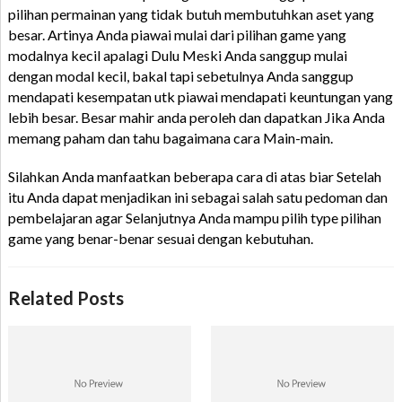
pilihan permainan yang tidak butuh membutuhkan aset yang
besar. Artinya Anda piawai mulai dari pilihan game yang
modalnya kecil apalagi Dulu Meski Anda sanggup mulai
dengan modal kecil, bakal tapi sebetulnya Anda sanggup
mendapati kesempatan utk piawai mendapati keuntungan yang
lebih besar. Besar mahir anda peroleh dan dapatkan Jika Anda
memang paham dan tahu bagaimana cara Main-main.
Silahkan Anda manfaatkan beberapa cara di atas biar Setelah
itu Anda dapat menjadikan ini sebagai salah satu pedoman dan
pembelajaran agar Selanjutnya Anda mampu pilih type pilihan
game yang benar-benar sesuai dengan kebutuhan.
Related Posts