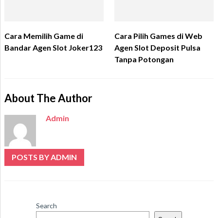
Cara Memilih Game di
Cara Pilih Games di Web
Bandar Agen Slot Joker123
Agen Slot Deposit Pulsa
Tanpa Potongan
About The Author
Admin
POSTS BY ADMIN
Search