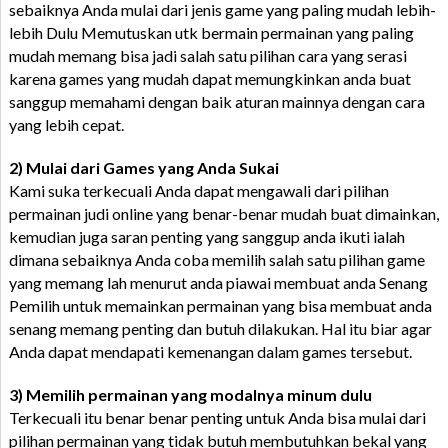
sebaiknya Anda mulai dari jenis game yang paling mudah lebih-
lebih Dulu Memutuskan utk bermain permainan yang paling
mudah memang bisa jadi salah satu pilihan cara yang serasi
karena games yang mudah dapat memungkinkan anda buat
sanggup memahami dengan baik aturan mainnya dengan cara
yang lebih cepat.
2) Mulai dari Games yang Anda Sukai
Kami suka terkecuali Anda dapat mengawali dari pilihan
permainan judi online yang benar-benar mudah buat dimainkan,
kemudian juga saran penting yang sanggup anda ikuti ialah
dimana sebaiknya Anda coba memilih salah satu pilihan game
yang memang lah menurut anda piawai membuat anda Senang
Pemilih untuk memainkan permainan yang bisa membuat anda
senang memang penting dan butuh dilakukan. Hal itu biar agar
Anda dapat mendapati kemenangan dalam games tersebut.
3) Memilih permainan yang modalnya minum dulu
Terkecuali itu benar benar penting untuk Anda bisa mulai dari
pilihan permainan yang tidak butuh membutuhkan bekal yang