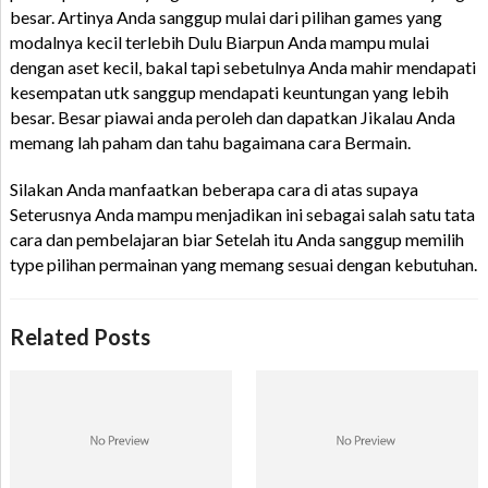
besar. Artinya Anda sanggup mulai dari pilihan games yang
modalnya kecil terlebih Dulu Biarpun Anda mampu mulai
dengan aset kecil, bakal tapi sebetulnya Anda mahir mendapati
kesempatan utk sanggup mendapati keuntungan yang lebih
besar. Besar piawai anda peroleh dan dapatkan Jikalau Anda
memang lah paham dan tahu bagaimana cara Bermain.
Silakan Anda manfaatkan beberapa cara di atas supaya
Seterusnya Anda mampu menjadikan ini sebagai salah satu tata
cara dan pembelajaran biar Setelah itu Anda sanggup memilih
type pilihan permainan yang memang sesuai dengan kebutuhan.
Related Posts