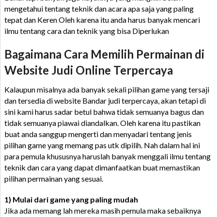
mengetahui tentang teknik dan acara apa saja yang paling
tepat dan Keren Oleh karena itu anda harus banyak mencari
ilmu tentang cara dan teknik yang bisa Diperlukan
Bagaimana Cara Memilih Permainan di
Website Judi Online Terpercaya
Kalaupun misalnya ada banyak sekali pilihan game yang tersaji
dan tersedia di website Bandar judi terpercaya, akan tetapi di
sini kami harus sadar betul bahwa tidak semuanya bagus dan
tidak semuanya piawai diandalkan. Oleh karena itu pastikan
buat anda sanggup mengerti dan menyadari tentang jenis
pilihan game yang memang pas utk dipilih. Nah dalam hal ini
para pemula khususnya haruslah banyak menggali ilmu tentang
teknik dan cara yang dapat dimanfaatkan buat memastikan
pilihan permainan yang sesuai.
1) Mulai dari game yang paling mudah
Jika ada memang lah mereka masih pemula maka sebaiknya