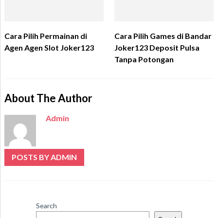
Cara Pilih Permainan di
Cara Pilih Games di Bandar
Agen Agen Slot Joker123
Joker123 Deposit Pulsa
Tanpa Potongan
About The Author
Admin
POSTS BY ADMIN
Search