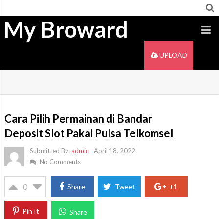
My Broward
UPLOAD
Cara Pilih Permainan di Bandar
Deposit Slot Pakai Pulsa Telkomsel
Submitted By:
admin
April 18, 2022
No Comments
0
Share
Tweet
+1
Pin It
Share