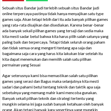
Sebuah situs Bandar judi terlebih sebuah situs Bandar judi
online terpercaya pastinya tidak hanya menyajikan satu type
games saja. Akan tetapi lebih dari itu ada banyak pilihan games
yang rata-rata disajikan dan disediakan. Karena benar-benar
ada banyak sekali pilihan games yang tersaji dan sedia maka
kita mesti sadar betul bahwa kita harus pilih salah satunya yang
paling baik dan terpercaya. Tetapi tidak seluruh orang paham
dan tidak semua orang mengerti tentang apa saja dan
bagaimana saja cara yang harus kita lakukan biar setelah itu
kita dapat menemukan dan memilih salah satu pilihan
permainan yang Sesuai
Agar seterusnya kami bisa memastikan salah satu pilihan
games yang serasi dan Bagus maka selanjutnya kita mesti
sadari dan pahami betul tentang teknik dan taktik apa saja
sebetulnya yang memang mahir kami mencoba gunakan.
Banyak sekali pilihan teknik dan strategi tertentu yang
mungkin selama ini juga sudah banyak ketahuan oleh banyak
orang. Akan tetapi banyak juga sepertinya yang mungkin