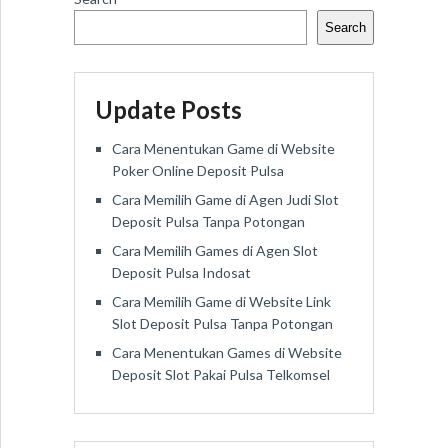
Search
Update Posts
Cara Menentukan Game di Website
Poker Online Deposit Pulsa
Cara Memilih Game di Agen Judi Slot
Deposit Pulsa Tanpa Potongan
Cara Memilih Games di Agen Slot
Deposit Pulsa Indosat
Cara Memilih Game di Website Link
Slot Deposit Pulsa Tanpa Potongan
Cara Menentukan Games di Website
Deposit Slot Pakai Pulsa Telkomsel