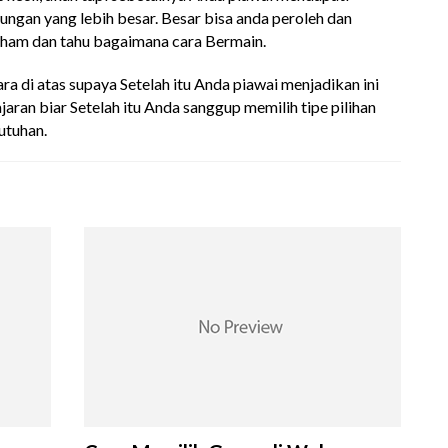
ngan yang lebih besar. Besar bisa anda peroleh dan
am dan tahu bagaimana cara Bermain.
a di atas supaya Setelah itu Anda piawai menjadikan ini
jaran biar Setelah itu Anda sanggup memilih tipe pilihan
utuhan.