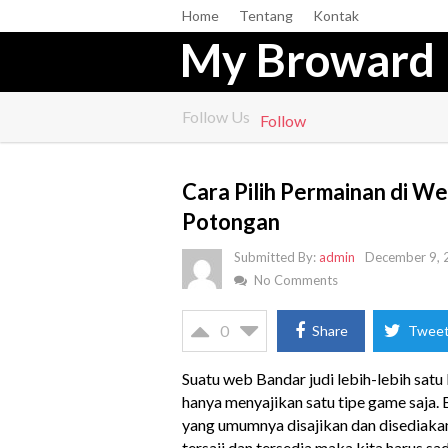
Home
Tentang
Kontak
My Broward
Follow Us
Follow
Cara Pilih Permainan di We
Potongan
Submitted By:
admin
December 9, 
No Comments
0
Share
Twee
Suatu web Bandar judi lebih-lebih satu
hanya menyajikan satu tipe game saja. 
yang umumnya disajikan dan disediaka
tersaji dan tersedia maka kita harus s