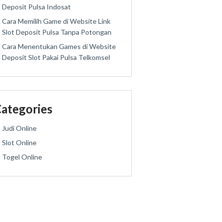
Deposit Pulsa Indosat
Cara Memilih Game di Website Link
Slot Deposit Pulsa Tanpa Potongan
Cara Menentukan Games di Website
Deposit Slot Pakai Pulsa Telkomsel
ategories
Judi Online
Slot Online
Togel Online