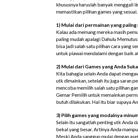
khususnya haruslah banyak menggali il
memastikan pilihan games yang sesuai.
1) Mulai dari permainan yang palin
Kalau ada memang mereka masih pemul
paling mudah apalagi Dahulu Memutus
bisa jadi salah satu pilihan cara yang
untuk piawai mendalami dengan baik at
2) Mulai dari Games yang Anda Suka
Kita bahagia selain Anda dapat mengaw
utk dimainkan, setelah itu juga saran 
mencoba memilih salah satu pilihan 
Gemar Pemilih untuk memainkan perma
butuh dilakukan. Hal itu biar supaya
3) Pilih games yang modalnya minum
Selain itu sangatlah penting utk Anda 
bekal yang besar. Artinya Anda mampu 
Meski Anda sanggup mulai dengan aset 