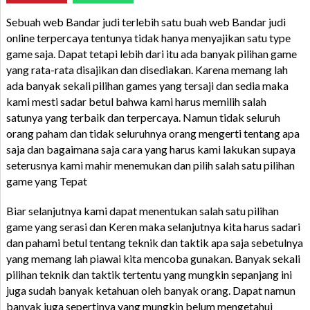
Sebuah web Bandar judi terlebih satu buah web Bandar judi
online terpercaya tentunya tidak hanya menyajikan satu type
game saja. Dapat tetapi lebih dari itu ada banyak pilihan game
yang rata-rata disajikan dan disediakan. Karena memang lah
ada banyak sekali pilihan games yang tersaji dan sedia maka
kami mesti sadar betul bahwa kami harus memilih salah
satunya yang terbaik dan terpercaya. Namun tidak seluruh
orang paham dan tidak seluruhnya orang mengerti tentang apa
saja dan bagaimana saja cara yang harus kami lakukan supaya
seterusnya kami mahir menemukan dan pilih salah satu pilihan
game yang Tepat
Biar selanjutnya kami dapat menentukan salah satu pilihan
game yang serasi dan Keren maka selanjutnya kita harus sadari
dan pahami betul tentang teknik dan taktik apa saja sebetulnya
yang memang lah piawai kita mencoba gunakan. Banyak sekali
pilihan teknik dan taktik tertentu yang mungkin sepanjang ini
juga sudah banyak ketahuan oleh banyak orang. Dapat namun
banyak juga sepertinya yang mungkin belum mengetahui