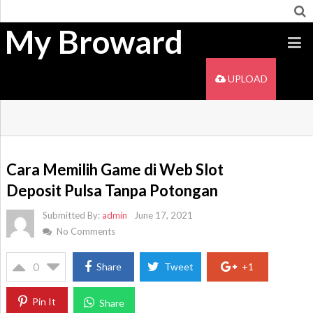
My Broward
UPLOAD
Cara Memilih Game di Web Slot
Deposit Pulsa Tanpa Potongan
Submitted By:
admin
June 17, 2021
No Comments
0
Share
Tweet
+1
Pin It
Share