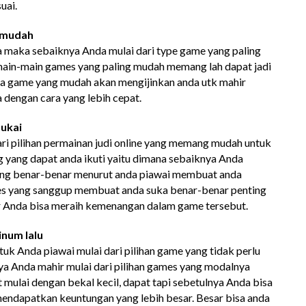
uai.
g mudah
maka sebaiknya Anda mulai dari type game yang paling
ain-main games yang paling mudah memang lah dapat jadi
rena game yang mudah akan mengijinkan anda utk mahir
dengan cara yang lebih cepat.
Sukai
ari pilihan permainan judi online yang memang mudah untuk
g yang dapat anda ikuti yaitu dimana sebaiknya Anda
 yang benar-benar menurut anda piawai membuat anda
s yang sanggup membuat anda suka benar-benar penting
iar Anda bisa meraih kemenangan dalam game tersebut.
inum lalu
tuk Anda piawai mulai dari pilihan game yang tidak perlu
a Anda mahir mulai dari pilihan games yang modalnya
 mulai dengan bekal kecil, dapat tapi sebetulnya Anda bisa
dapatkan keuntungan yang lebih besar. Besar bisa anda