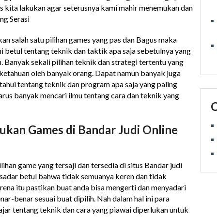
us kita lakukan agar seterusnya kami mahir menemukan dan
ng Serasi
an salah satu pilihan games yang pas dan Bagus maka
i betul tentang teknik dan taktik apa saja sebetulnya yang
Banyak sekali pilihan teknik dan strategi tertentu yang
 ketahuan oleh banyak orang. Dapat namun banyak juga
hui tentang teknik dan program apa saja yang paling
arus banyak mencari ilmu tentang cara dan teknik yang
C
kan Games di Bandar Judi Online
ihan game yang tersaji dan tersedia di situs Bandar judi
us sadar betul bahwa tidak semuanya keren dan tidak
ena itu pastikan buat anda bisa mengerti dan menyadari
nar-benar sesuai buat dipilih. Nah dalam hal ini para
jar tentang teknik dan cara yang piawai diperlukan untuk