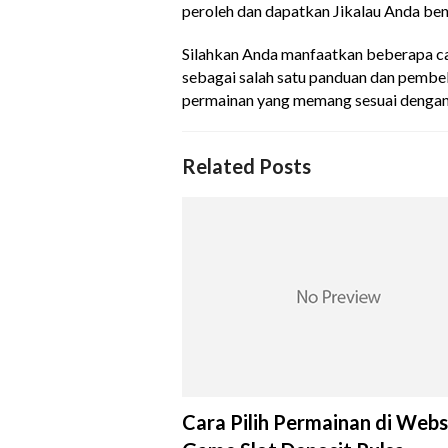
peroleh dan dapatkan Jikalau Anda be
Silahkan Anda manfaatkan beberapa car
sebagai salah satu panduan dan pembelaj
permainan yang memang sesuai dengan
Related Posts
Cara Pilih Permainan di Webs