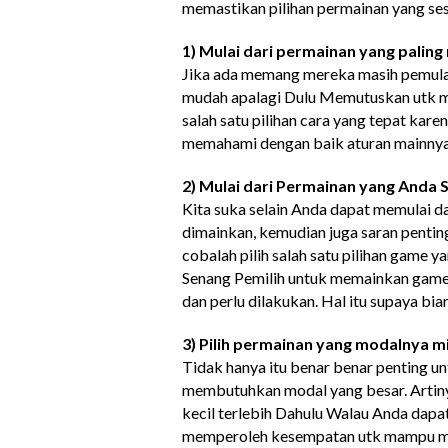
memastikan pilihan permainan yang ses
1) Mulai dari permainan yang palin
Jika ada memang mereka masih pemula 
mudah apalagi Dulu Memutuskan utk m
salah satu pilihan cara yang tepat ka
memahami dengan baik aturan mainnya 
2) Mulai dari Permainan yang Anda 
Kita suka selain Anda dapat memulai d
dimainkan, kemudian juga saran pentin
cobalah pilih salah satu pilihan game
Senang Pemilih untuk memainkan game
dan perlu dilakukan. Hal itu supaya b
3) Pilih permainan yang modalnya m
Tidak hanya itu benar benar penting un
membutuhkan modal yang besar. Artiny
kecil terlebih Dahulu Walau Anda dapat
memperoleh kesempatan utk mampu men