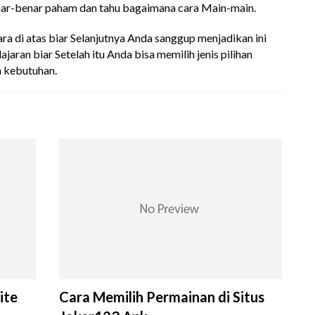
nar-benar paham dan tahu bagaimana cara Main-main.
a di atas biar Selanjutnya Anda sanggup menjadikan ini
aran biar Setelah itu Anda bisa memilih jenis pilihan
 kebutuhan.
ite
Cara Memilih Permainan di Situs