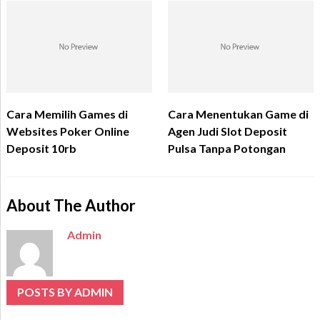
Cara Memilih Games di
Cara Menentukan Game di
Websites Poker Online
Agen Judi Slot Deposit
Deposit 10rb
Pulsa Tanpa Potongan
About The Author
Admin
POSTS BY ADMIN